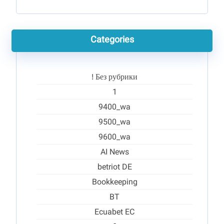
Categories
! Без рубрики
1
9400_wa
9500_wa
9600_wa
AI News
betriot DE
Bookkeeping
BT
Ecuabet EC