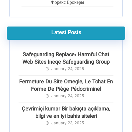
Форекс Брокеры
Latest Posts
Safeguarding Replace: Harmful Chat
Web Sites Ineqe Safeguarding Group
January 24, 2025
Fermeture Du Site Omegle, Le Tchat En
Forme De Piège Pédocriminel
January 24, 2025
Çevrimiçi kumar Bir bakışta açıklama,
bilgi ve en iyi bahis siteleri
January 23, 2025