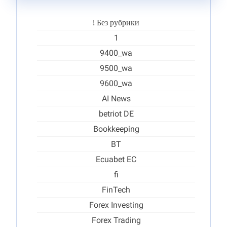
! Без рубрики
1
9400_wa
9500_wa
9600_wa
AI News
betriot DE
Bookkeeping
BT
Ecuabet EC
fi
FinTech
Forex Investing
Forex Trading