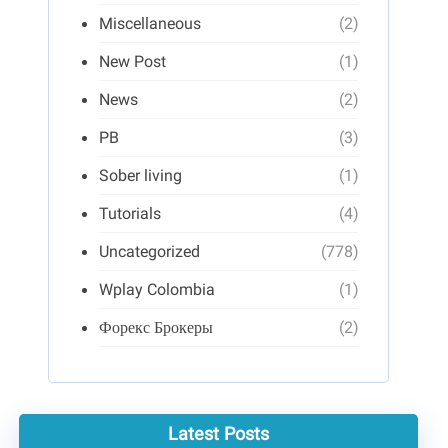
Miscellaneous
(2)
New Post
(1)
News
(2)
PB
(3)
Sober living
(1)
Tutorials
(4)
Uncategorized
(778)
Wplay Colombia
(1)
Форекс Брокеры
(2)
Latest Posts