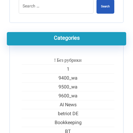
Search
Categories
! Без рубрики
1
9400_wa
9500_wa
9600_wa
AI News
betriot DE
Bookkeeping
BT