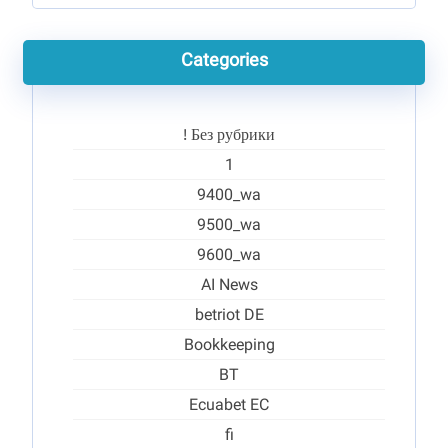
Categories
! Без рубрики
1
9400_wa
9500_wa
9600_wa
AI News
betriot DE
Bookkeeping
BT
Ecuabet EC
fi