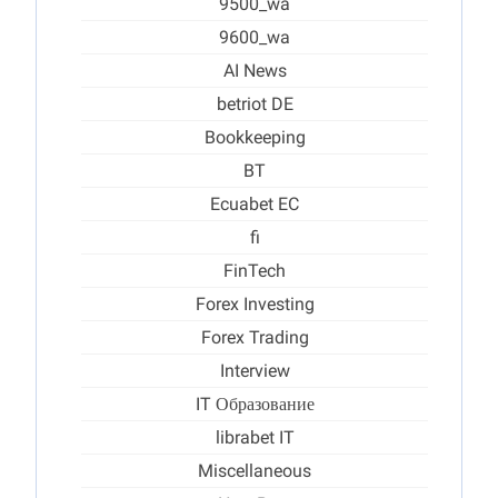
9500_wa
9600_wa
AI News
betriot DE
Bookkeeping
BT
Ecuabet EC
fi
FinTech
Forex Investing
Forex Trading
Interview
IT Образование
librabet IT
Miscellaneous