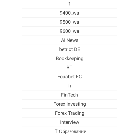
1
9400_wa
9500_wa
9600_wa
AI News
betriot DE
Bookkeeping
BT
Ecuabet EC
fi
FinTech
Forex Investing
Forex Trading
Interview
IT Образование