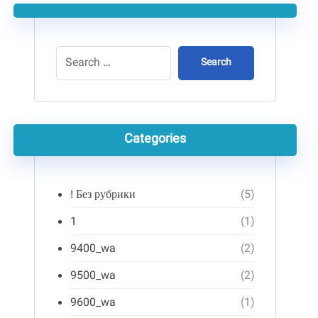
Search
Categories
! Без рубрики
(5)
1
(1)
9400_wa
(2)
9500_wa
(2)
9600_wa
(1)