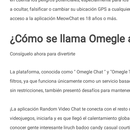
en cuenta los peligros potenciales, especialmente para lo
a ocultar, falsificar o cambiar su ubicación GPS a cualquie
acceso a la aplicación MeowChat es 18 años o más.
¿Cómo se llama Omegle 
Consíguelo ahora para divertirte
La plataforma, conocida como " Omegle Chat " y "Omegle TV
filtros, ya que funciona únicamente como un servicio basa
sin restricciones, también presentó desafíos para mantener
¡La aplicación Random Video Chat te conecta con el resto
videojuegos, iniciarla y es que llegó el calentamiento glob
conocer gente interesante liruch badoo candy casual court