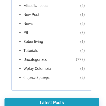
Miscellaneous
(2)
New Post
(1)
News
(2)
PB
(3)
Sober living
(1)
Tutorials
(4)
Uncategorized
(778)
Wplay Colombia
(1)
Форекс Брокеры
(2)
Latest Posts