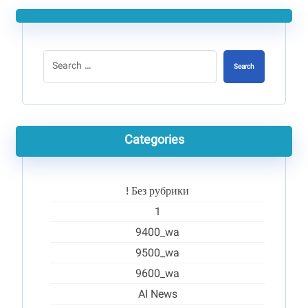
Search
Categories
! Без рубрики
1
9400_wa
9500_wa
9600_wa
AI News