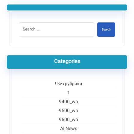
Search
Categories
! Без рубрики
1
9400_wa
9500_wa
9600_wa
AI News