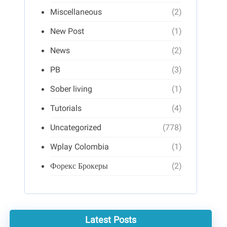
Miscellaneous
(2)
New Post
(1)
News
(2)
PB
(3)
Sober living
(1)
Tutorials
(4)
Uncategorized
(778)
Wplay Colombia
(1)
Форекс Брокеры
(2)
Latest Posts