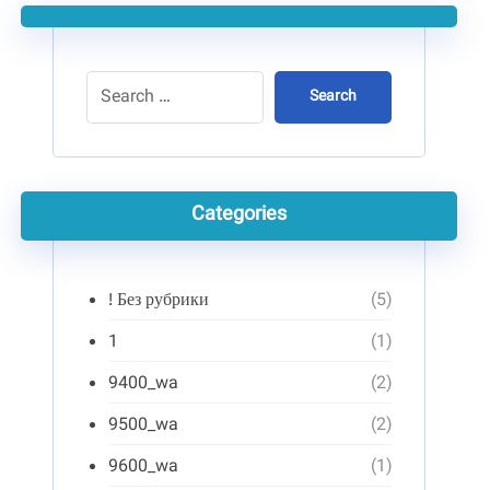
Search
Categories
! Без рубрики
(5)
1
(1)
9400_wa
(2)
9500_wa
(2)
9600_wa
(1)