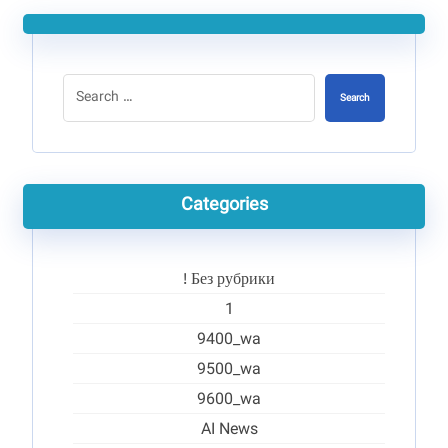
Search
Categories
! Без рубрики
1
9400_wa
9500_wa
9600_wa
AI News