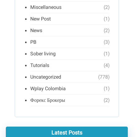
Miscellaneous
(2)
New Post
(1)
News
(2)
PB
(3)
Sober living
(1)
Tutorials
(4)
Uncategorized
(778)
Wplay Colombia
(1)
Форекс Брокеры
(2)
Latest Posts