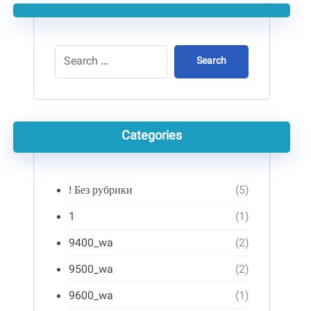
Search
Categories
! Без рубрики
(5)
1
(1)
9400_wa
(2)
9500_wa
(2)
9600_wa
(1)