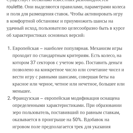
Существует несколько известных разновидностей
roulette. Они выделяются правилами, параметрами колеса
и поля для размещения ставок. Чтобы активировать игру
в комфортной обстановке и приумножить шансы на
удачный исход, пользователю целесообразно быть в курсе
об характеристиках основных версий:
Европейская – наиболее популярная. Механизм игры
проходит по стандартным критериям. Есть колесо, на
котором 37 секторов с учетом зеро. Поставить деньги
позволено на конкретное число или сочетание чисел и
вести игру с равными шансами, совершая беты на
красное или черное, четное или нечетное, большее или
меньшее.
Французская – европейская модификация оснащена
определенными характеристиками. При образовании
зеро пользователь, поставивший по равным ставкам,
оказывается в проигрыше на 50%. Вдобавок на
игровом поле предполагается трек для указания