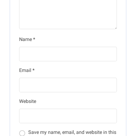
Name
*
Email
*
Website
Save my name, email, and website in this