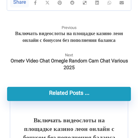
Previous
Включать видеослоты на площадке казино леон
онлайн с бонусом без пополнения баланса
Next
Ometv Video Chat Omegle Random Cam Chat Various
2025
Related Posts ...
Включать видеослоты на
площадке казино леон онлайн с