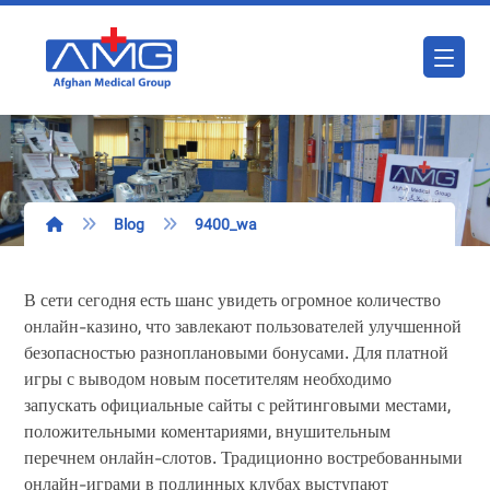
Blog
9400_wa
В сети сегодня есть шанс увидеть огромное количество
онлайн-казино, что завлекают пользователей улучшенной
безопасностью разноплановыми бонусами. Для платной
игры с выводом новым посетителям необходимо
запускать официальные сайты с рейтинговыми местами,
положительными коментариями, внушительным
перечнем онлайн-слотов. Традиционно востребованными
онлайн-играми в подлинных клубах выступают