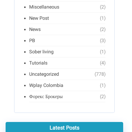
Miscellaneous
(2)
New Post
(1)
News
(2)
PB
(3)
Sober living
(1)
Tutorials
(4)
Uncategorized
(778)
Wplay Colombia
(1)
Форекс Брокеры
(2)
Latest Posts