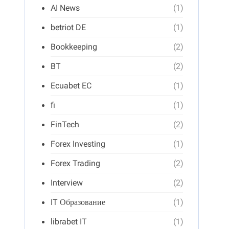
AI News
(1)
betriot DE
(1)
Bookkeeping
(2)
BT
(2)
Ecuabet EC
(1)
fi
(1)
FinTech
(2)
Forex Investing
(1)
Forex Trading
(2)
Interview
(2)
IT Образование
(1)
librabet IT
(1)