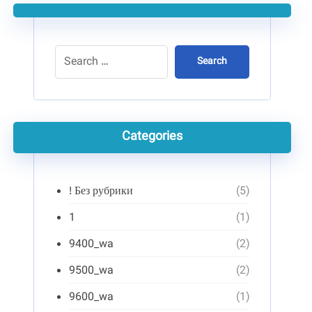
Search
Categories
! Без рубрики
(5)
1
(1)
9400_wa
(2)
9500_wa
(2)
9600_wa
(1)