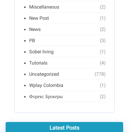
Miscellaneous
(2)
New Post
(1)
News
(2)
PB
(3)
Sober living
(1)
Tutorials
(4)
Uncategorized
(778)
Wplay Colombia
(1)
Форекс Брокеры
(2)
Latest Posts