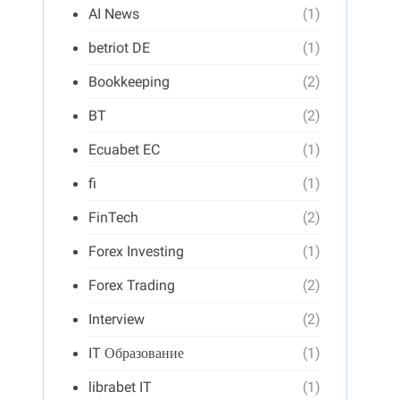
AI News
(1)
betriot DE
(1)
Bookkeeping
(2)
BT
(2)
Ecuabet EC
(1)
fi
(1)
FinTech
(2)
Forex Investing
(1)
Forex Trading
(2)
Interview
(2)
IT Образование
(1)
librabet IT
(1)