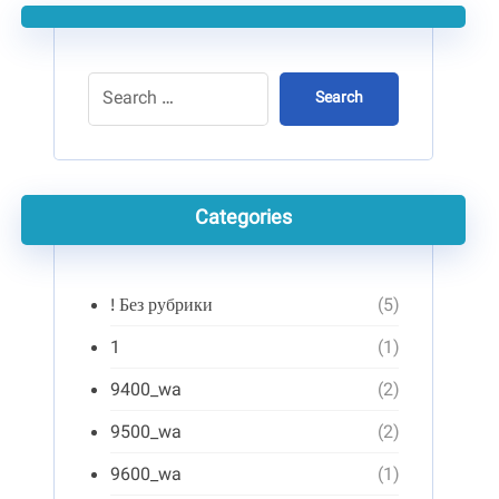
Search
Categories
! Без рубрики
(5)
1
(1)
9400_wa
(2)
9500_wa
(2)
9600_wa
(1)