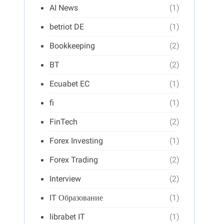
AI News
(1)
betriot DE
(1)
Bookkeeping
(2)
BT
(2)
Ecuabet EC
(1)
fi
(1)
FinTech
(2)
Forex Investing
(1)
Forex Trading
(2)
Interview
(2)
IT Образование
(1)
librabet IT
(1)