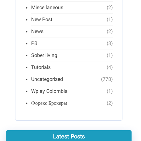
Miscellaneous
(2)
New Post
(1)
News
(2)
PB
(3)
Sober living
(1)
Tutorials
(4)
Uncategorized
(778)
Wplay Colombia
(1)
Форекс Брокеры
(2)
Latest Posts