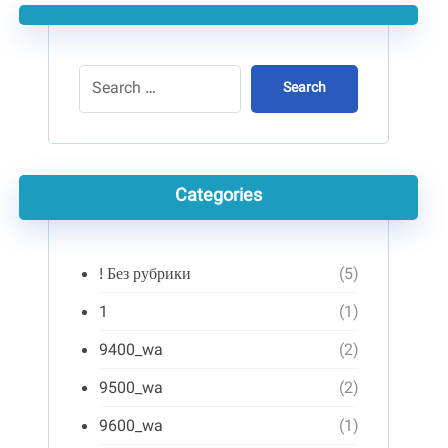
Search
Categories
! Без рубрики
(5)
1
(1)
9400_wa
(2)
9500_wa
(2)
9600_wa
(1)