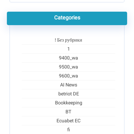
Categories
! Без рубрики
1
9400_wa
9500_wa
9600_wa
AI News
betriot DE
Bookkeeping
BT
Ecuabet EC
fi