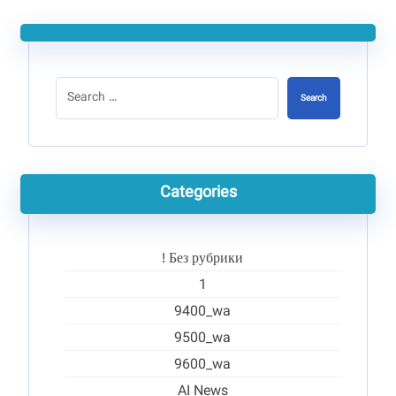
Search
Categories
! Без рубрики
1
9400_wa
9500_wa
9600_wa
AI News