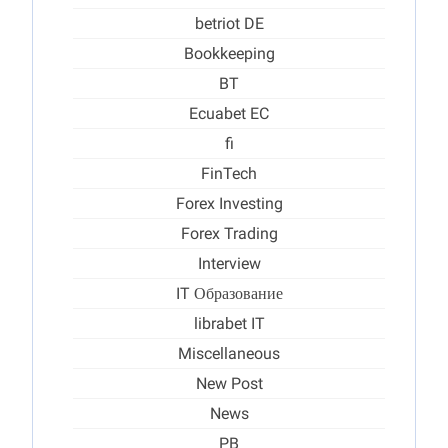
betriot DE
Bookkeeping
BT
Ecuabet EC
fi
FinTech
Forex Investing
Forex Trading
Interview
IT Образование
librabet IT
Miscellaneous
New Post
News
PB