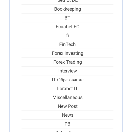
betriot DE
Bookkeeping
BT
Ecuabet EC
fi
FinTech
Forex Investing
Forex Trading
Interview
IT Образование
librabet IT
Miscellaneous
New Post
News
PB