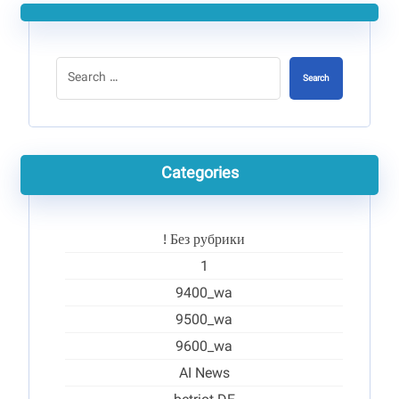
Search
Categories
! Без рубрики
1
9400_wa
9500_wa
9600_wa
AI News