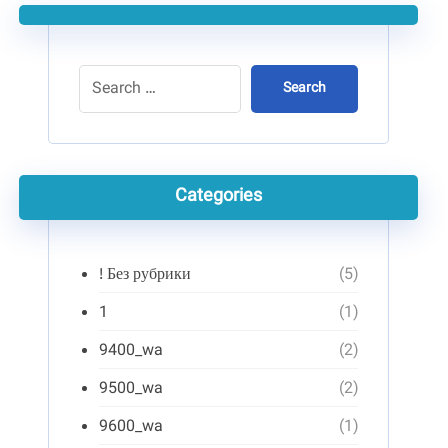
Search
Categories
! Без рубрики
(5)
1
(1)
9400_wa
(2)
9500_wa
(2)
9600_wa
(1)