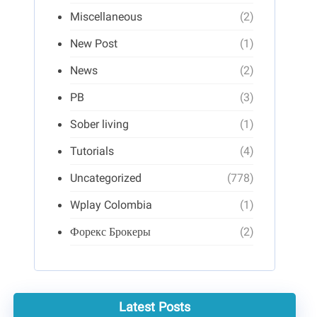
Miscellaneous
(2)
New Post
(1)
News
(2)
PB
(3)
Sober living
(1)
Tutorials
(4)
Uncategorized
(778)
Wplay Colombia
(1)
Форекс Брокеры
(2)
Latest Posts